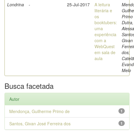
Londrina
-
25-Jul-2017
A leitura
Mendo
literária e
Guilh
os
Primo 
booktubers:
Dutra,
uma
Alessa
experiência
Santo
com a
Givan
WebQuest
Ferrei
em sala de
dos;
aula
Catelã
Evand
Melo
Busca facetada
Autor
Mendonça, Guilherme Primo de
1
Santos, Givan José Ferreira dos
1