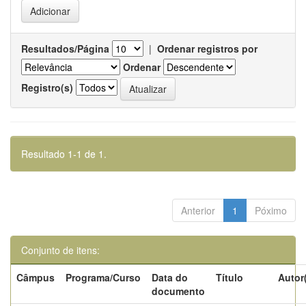
Resultados/Página
|
Ordenar registros por
Ordenar
Registro(s)
Resultado 1-1 de 1.
Anterior
1
Póximo
Conjunto de itens:
Câmpus
Programa/Curso
Data do
Título
Autor
documento