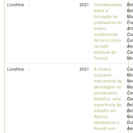
Londrina
-
2021
Considerações
Bel
sobre a
Bel
formação de
Ma
professores do
Fra
ensino
Ant
fundamental
Car
de turno único
Dut
na rede
Ale
estadual do
Cam
Paraná
Mer
Londrina
-
2021
A música
Cam
enquanto
Mer
instrumento de
Ne
abordagem do
Ma
pensamento
Ce
filosófico: uma
Da
experiência de
Bel
trabalho em
Bel
Adorno,
Ma
Horkheimer e
Dut
Arendt com
Al