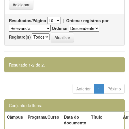
Resultados/Página
|
Ordenar registros por
Ordenar
Registro(s)
Resultado 1-2 de 2.
Anterior
1
Póximo
Conjunto de itens:
Câmpus
Programa/Curso
Data do
Título
Au
documento