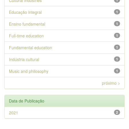
Cultural industries
1
Educação integral
1
Ensino fundamental
1
Full-time education
1
Fundamental education
1
Indústria cultural
1
Music and philosophy
1
próximo >
Data de Publicação
2021
2