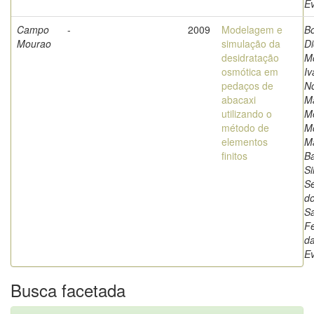
E
Campo
-
2009
Modelagem e
Bo
Mourao
simulação da
Di
desidratação
Mo
osmótica em
Iv
pedaços de
N
abacaxi
M
utilizando o
M
método de
Mo
elementos
Ma
finitos
B
Si
Sé
d
S
Fe
da
E
Busca facetada