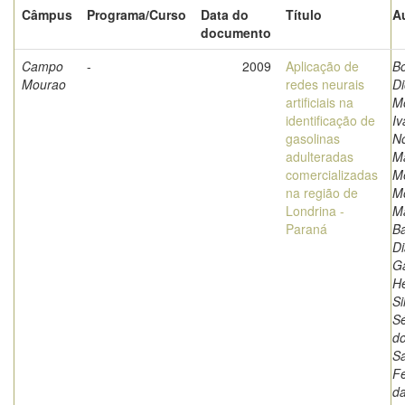
Câmpus
Programa/Curso
Data do
Título
A
documento
Campo
-
2009
Aplicação de
Bo
Mourao
redes neurais
Di
artificiais na
Mo
identificação de
Iv
gasolinas
N
adulteradas
M
comercializadas
M
na região de
Mo
Londrina -
Ma
Paraná
B
Di
Ga
He
Si
Sé
d
S
Fe
da