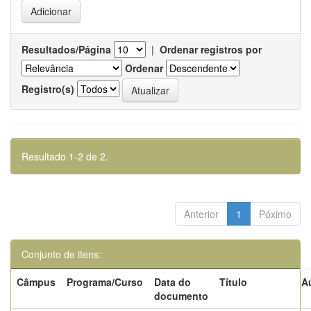
Resultados/Página
|
Ordenar registros por
Ordenar
Registro(s)
Resultado 1-2 de 2.
Anterior
1
Póximo
Conjunto de itens:
Câmpus
Programa/Curso
Data do
Título
A
documento