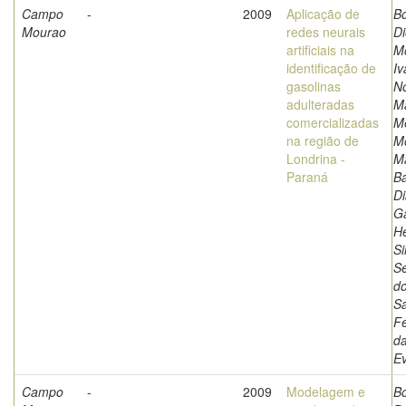
Campo
-
2009
Aplicação de
Bo
Mourao
redes neurais
Di
artificiais na
Mo
identificação de
Iv
gasolinas
N
adulteradas
M
comercializadas
M
na região de
Mo
Londrina -
Ma
Paraná
B
Di
Ga
He
Si
Sé
d
S
Fe
da
E
Campo
-
2009
Modelagem e
Bo