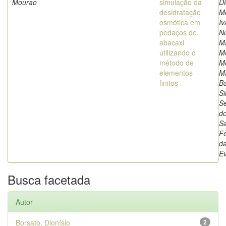
Mourao
simulação da
Di
desidratação
Mo
osmótica em
Iv
pedaços de
N
abacaxi
M
utilizando o
M
método de
Mo
elementos
Ma
finitos
B
Si
Sé
d
S
Fe
da
E
Busca facetada
Autor
Borsato, Dionísio
2