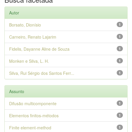
Autor
Borsato, Dionísio
1
Carneiro, Renato Lajarim
1
Fidelis, Dayanne Aline de Souza
1
Monken e Silva, L. H.
1
Silva, Rui Sérgio dos Santos Ferr...
1
Assunto
Difusão multicomponente
1
Elementos finitos-métodos
1
Finite element-method
1