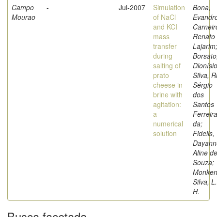
Campo
-
Jul-2007
Simulation
Bona,
Mourao
of NaCl
Evandro
and KCI
Carneir
mass
Renato
transfer
Lajarim
during
Borsato
salting of
Dionísio
prato
Silva, R
cheese in
Sérgio
brine with
dos
agitation:
Santos
a
Ferreir
numerical
da;
solution
Fidelis,
Dayann
Aline d
Souza;
Monken
Silva, L.
H.
Busca facetada