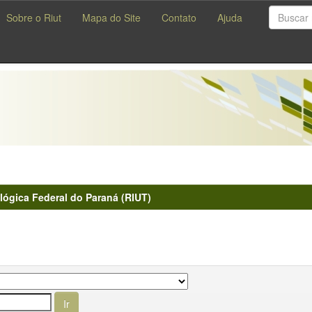
Sobre o Riut
Mapa do Site
Contato
Ajuda
lógica Federal do Paraná (RIUT)