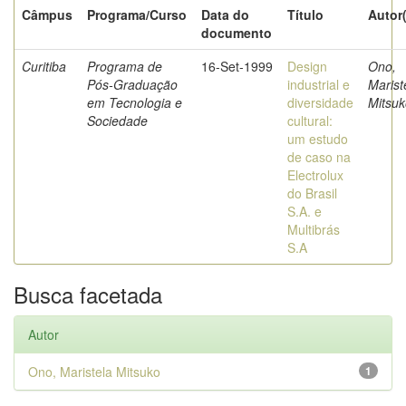
Câmpus
Programa/Curso
Data do
Título
Autor
documento
Curitiba
Programa de
16-Set-1999
Design
Ono,
Pós-Graduação
industrial e
Marist
em Tecnologia e
diversidade
Mitsuk
Sociedade
cultural:
um estudo
de caso na
Electrolux
do Brasil
S.A. e
Multibrás
S.A
Busca facetada
Autor
Ono, Maristela Mitsuko
1