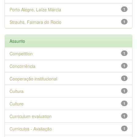
Porto Alegre, Laíze Márcia
1
Strauhs, Faimara do Rocio
1
Assunto
Competition
1
Concorrência
1
Cooperação institucional
1
Cultura
1
Culture
1
Curriculum evaluation
1
Currículos - Avaliação
1