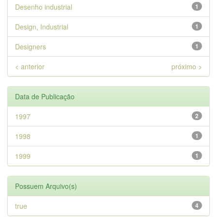
Desenho industrial
1
Design, Industrial
1
Designers
1
< anterior
próximo >
Data de Publicação
1997
2
1998
1
1999
1
Possuem Arquivo(s)
true
4