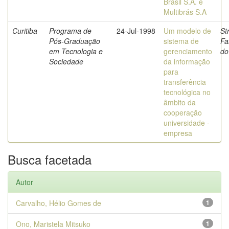
Brasil S.A. e
Multibrás S.A
Curitiba
Programa de
24-Jul-1998
Um modelo de
St
Pós-Graduação
sistema de
Fa
em Tecnologia e
gerenciamento
do
Sociedade
da informação
para
transferência
tecnológica no
âmbito da
cooperação
universidade -
empresa
Busca facetada
Autor
Carvalho, Hélio Gomes de
1
Ono, Maristela Mitsuko
1