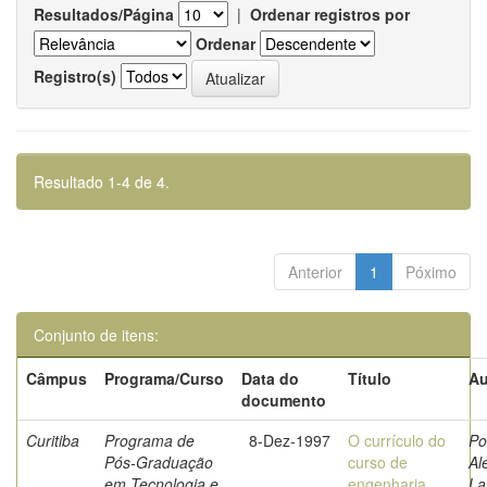
Resultados/Página
|
Ordenar registros por
Ordenar
Registro(s)
Resultado 1-4 de 4.
Anterior
1
Póximo
Conjunto de itens:
Câmpus
Programa/Curso
Data do
Título
Au
documento
Curitiba
Programa de
8-Dez-1997
O currículo do
Po
Pós-Graduação
curso de
Al
em Tecnologia e
engenharia
La