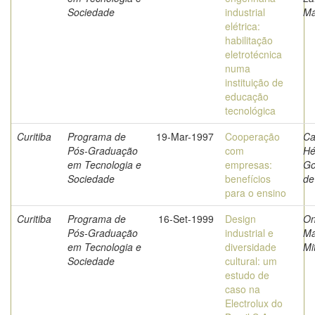
Sociedade
industrial
Má
elétrica:
habilitação
eletrotécnica
numa
instituição de
educação
tecnológica
Curitiba
Programa de
19-Mar-1997
Cooperação
Ca
Pós-Graduação
com
Hé
em Tecnologia e
empresas:
G
Sociedade
benefícios
de
para o ensino
Curitiba
Programa de
16-Set-1999
Design
On
Pós-Graduação
industrial e
Ma
em Tecnologia e
diversidade
Mi
Sociedade
cultural: um
estudo de
caso na
Electrolux do