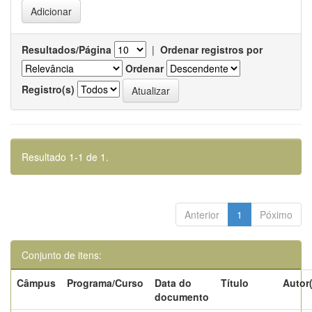
Resultados/Página
|
Ordenar registros por
Ordenar
Registro(s)
Resultado 1-1 de 1.
Anterior
1
Póximo
Conjunto de itens:
Câmpus
Programa/Curso
Data do
Título
Autor
documento