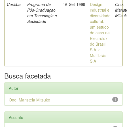
Curitiba
Programa de
16-Set-1999
Design
Ono,
Pós-Graduação
industrial e
Marist
em Tecnologia e
diversidade
Mitsuk
Sociedade
cultural:
um estudo
de caso na
Electrolux
do Brasil
S.A. e
Multibrás
S.A
Busca facetada
Autor
Ono, Maristela Mitsuko
1
Assunto