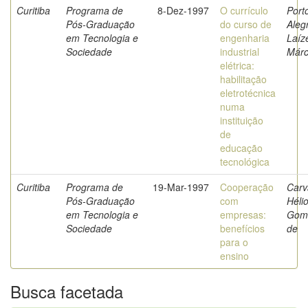
Curitiba
Programa de
8-Dez-1997
O currículo
Port
Pós-Graduação
do curso de
Aleg
em Tecnologia e
engenharia
Laíz
Sociedade
industrial
Márc
elétrica:
habilitação
eletrotécnica
numa
instituição
de
educação
tecnológica
Curitiba
Programa de
19-Mar-1997
Cooperação
Carv
Pós-Graduação
com
Héli
em Tecnologia e
empresas:
Gom
Sociedade
benefícios
de
para o
ensino
Busca facetada