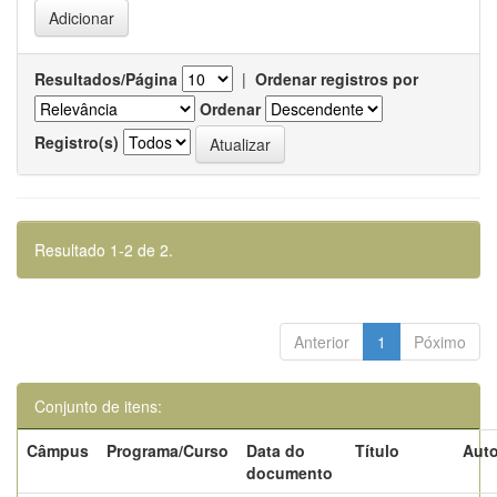
Resultados/Página
|
Ordenar registros por
Ordenar
Registro(s)
Resultado 1-2 de 2.
Anterior
1
Póximo
Conjunto de itens:
Câmpus
Programa/Curso
Data do
Título
Auto
documento