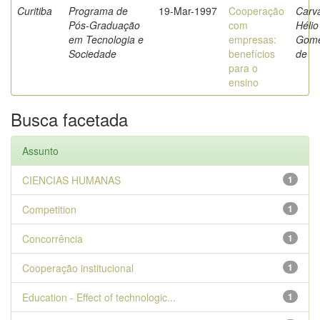
Curitiba
Programa de
19-Mar-1997
Cooperação
Carva
Pós-Graduação
com
Hélio
em Tecnologia e
empresas:
Gom
Sociedade
benefícios
de
para o
ensino
Busca facetada
Assunto
CIENCIAS HUMANAS
1
Competition
1
Concorrência
1
Cooperação institucional
1
Education - Effect of technologic...
1