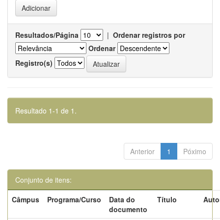
Resultados/Página
|
Ordenar registros por
Ordenar
Registro(s)
Resultado 1-1 de 1.
Anterior
1
Póximo
Conjunto de itens:
Câmpus
Programa/Curso
Data do
Título
Auto
documento