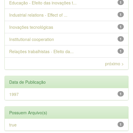
Educação - Efeito das inovações t...
1
Industrial relations - Effect of ...
1
Inovações tecnológicas
1
Institutional cooperation
1
Relações trabalhistas - Efeito da...
1
próximo >
Data de Publicação
1997
1
Possuem Arquivo(s)
true
1