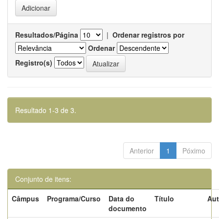
Resultados/Página
|
Ordenar registros por
Ordenar
Registro(s)
Resultado 1-3 de 3.
Anterior
1
Póximo
Conjunto de itens:
Câmpus
Programa/Curso
Data do
Título
Aut
documento