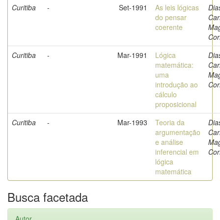
Curitiba
-
Set-1991
As leis lógicas
Dia
do pensar
Car
coerente
Ma
Cor
Curitiba
-
Mar-1991
Lógica
Dia
matemática:
Car
uma
Ma
introdução ao
Cor
cálculo
proposicional
Curitiba
-
Mar-1993
Teoria da
Dia
argumentação
Car
e análise
Ma
inferencial em
Cor
lógica
matemática
Busca facetada
Autor