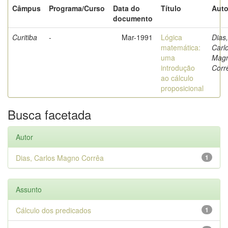
Câmpus
Programa/Curso
Data do
Título
Auto
documento
Curitiba
-
Mar-1991
Lógica
Dias,
matemática:
Carl
uma
Mag
introdução
Corr
ao cálculo
proposicional
Busca facetada
Autor
Dias, Carlos Magno Corrêa
1
Assunto
Cálculo dos predicados
1