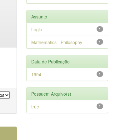
Assunto
Logic
1
Mathematics - Philosophy
1
Data de Publicação
1994
1
Possuem Arquivo(s)
true
1