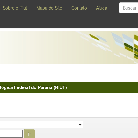
Sobre o Riut
Mapa do Site
Contato
Ajuda
lógica Federal do Paraná (RIUT)