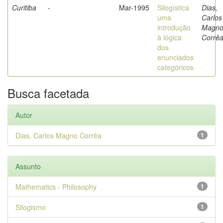
Curitiba
-
Mar-1995
Silogística
Dias,
uma
Carlos
introdução
Magn
à lógica
Corrê
dos
enunciados
categóricos
Busca facetada
Autor
Dias, Carlos Magno Corrêa
1
Assunto
Mathematics - Philosophy
1
Silogismo
1