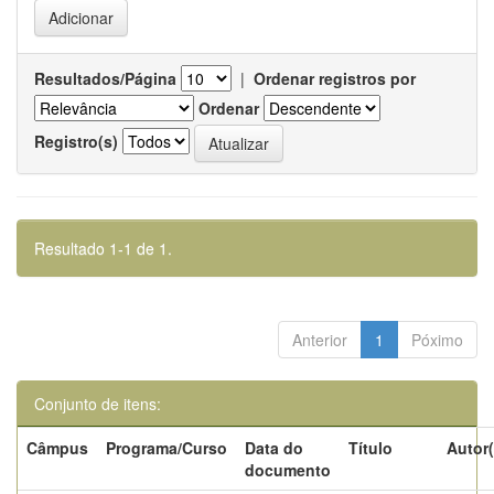
Resultados/Página
|
Ordenar registros por
Ordenar
Registro(s)
Resultado 1-1 de 1.
Anterior
1
Póximo
Conjunto de itens:
Câmpus
Programa/Curso
Data do
Título
Autor(
documento