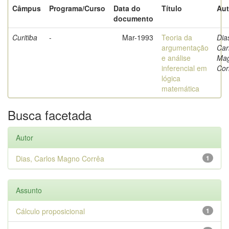
Câmpus
Programa/Curso
Data do
Título
Aut
documento
Curitiba
-
Mar-1993
Teoria da
Dia
argumentação
Car
e análise
Ma
inferencial em
Cor
lógica
matemática
Busca facetada
Autor
Dias, Carlos Magno Corrêa
1
Assunto
Cálculo proposicional
1