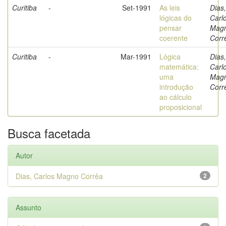
Curitiba
-
Set-1991
As leis
Dias,
lógicas do
Carl
pensar
Mag
coerente
Corr
Curitiba
-
Mar-1991
Lógica
Dias,
matemática:
Carl
uma
Mag
introdução
Corr
ao cálculo
proposicional
Busca facetada
Autor
Dias, Carlos Magno Corrêa
2
Assunto