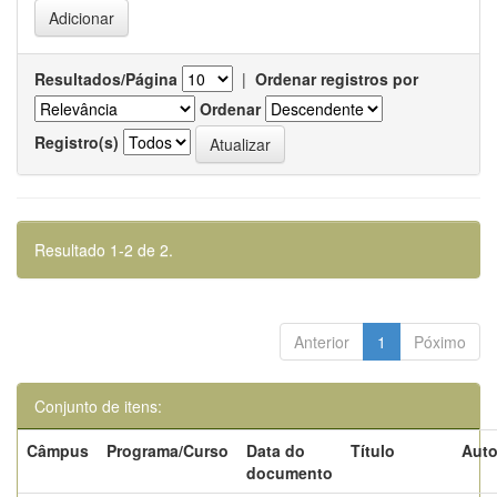
Resultados/Página
|
Ordenar registros por
Ordenar
Registro(s)
Resultado 1-2 de 2.
Anterior
1
Póximo
Conjunto de itens:
Câmpus
Programa/Curso
Data do
Título
Auto
documento