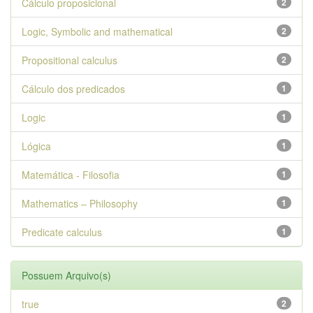
Cálculo proposicional
2
Logic, Symbolic and mathematical
2
Propositional calculus
2
Cálculo dos predicados
1
Logic
1
Lógica
1
Matemática - Filosofia
1
Mathematics – Philosophy
1
Predicate calculus
1
Possuem Arquivo(s)
true
2