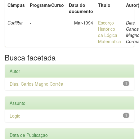
Câmpus
Programa/Curso
Data do
Título
Autor
documento
Curitiba
-
Mar-1994
Escorço
Dias,
Histórico
Carlos
da Lógica
Magn
Matemática
Corrê
Busca facetada
Autor
Dias, Carlos Magno Corrêa
1
Assunto
Logic
1
Data de Publicação