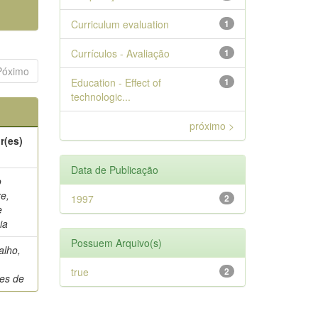
Curriculum evaluation
1
Currículos - Avaliação
1
Póximo
Education - Effect of
1
technologic...
próximo >
r(es)
Data de Publicação
o
re,
1997
2
e
ia
Possuem Arquivo(s)
alho,
o
true
2
es de