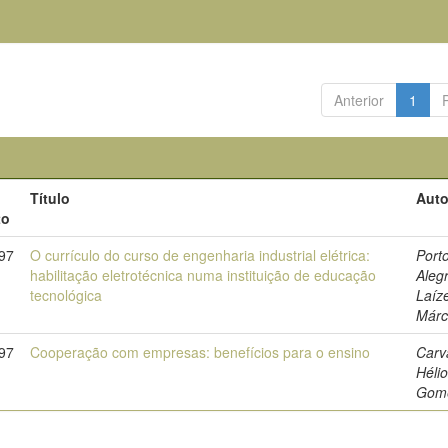
Anterior
1
Título
Auto
to
97
O currículo do curso de engenharia industrial elétrica:
Port
habilitação eletrotécnica numa instituição de educação
Aleg
tecnológica
Laíz
Márc
97
Cooperação com empresas: benefícios para o ensino
Carv
Héli
Gom