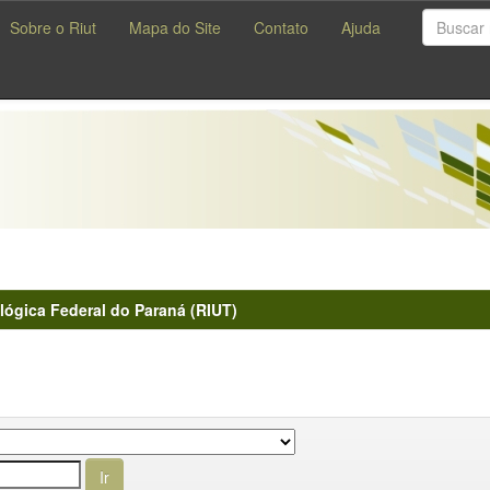
Sobre o Riut
Mapa do Site
Contato
Ajuda
lógica Federal do Paraná (RIUT)