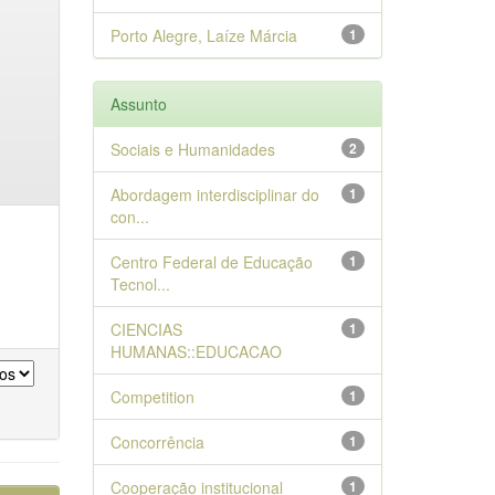
Porto Alegre, Laíze Márcia
1
Assunto
Sociais e Humanidades
2
Abordagem interdisciplinar do
1
con...
Centro Federal de Educação
1
Tecnol...
CIENCIAS
1
HUMANAS::EDUCACAO
Competition
1
Concorrência
1
Cooperação institucional
1