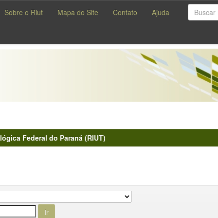
Sobre o Riut
Mapa do Site
Contato
Ajuda
lógica Federal do Paraná (RIUT)