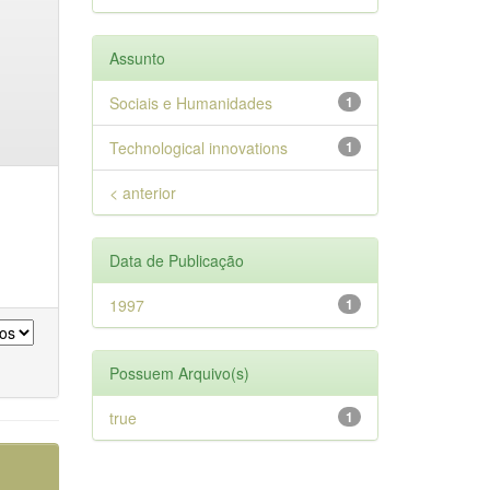
Assunto
Sociais e Humanidades
1
Technological innovations
1
< anterior
Data de Publicação
1997
1
Possuem Arquivo(s)
true
1