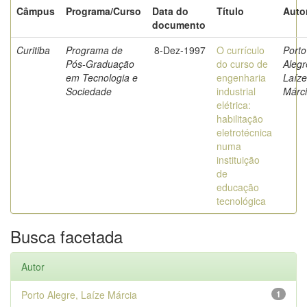
Câmpus
Programa/Curso
Data do
Título
Auto
documento
Curitiba
Programa de
8-Dez-1997
O currículo
Porto
Pós-Graduação
do curso de
Alegr
em Tecnologia e
engenharia
Laíze
Sociedade
industrial
Márc
elétrica:
habilitação
eletrotécnica
numa
instituição
de
educação
tecnológica
Busca facetada
Autor
Porto Alegre, Laíze Márcia
1