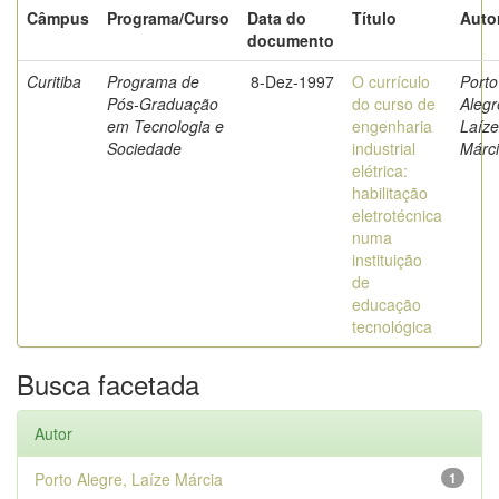
Câmpus
Programa/Curso
Data do
Título
Auto
documento
Curitiba
Programa de
8-Dez-1997
O currículo
Porto
Pós-Graduação
do curso de
Alegr
em Tecnologia e
engenharia
Laíze
Sociedade
industrial
Márc
elétrica:
habilitação
eletrotécnica
numa
instituição
de
educação
tecnológica
Busca facetada
Autor
Porto Alegre, Laíze Márcia
1