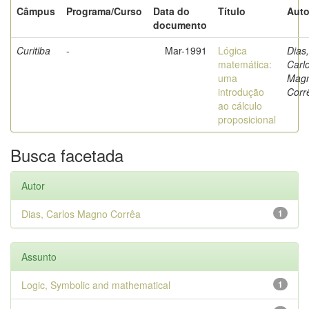
Câmpus
Programa/Curso
Data do
Título
Auto
documento
Curitiba
-
Mar-1991
Lógica
Dias,
matemática:
Carl
uma
Mag
introdução
Corr
ao cálculo
proposicional
Busca facetada
Autor
Dias, Carlos Magno Corrêa
1
Assunto
Logic, Symbolic and mathematical
1