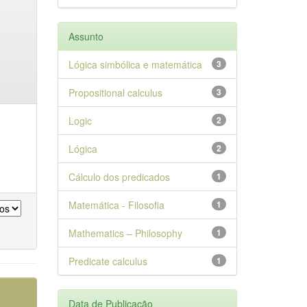
Assunto
Lógica simbólica e matemática
3
Propositional calculus
3
Logic
2
Lógica
2
Cálculo dos predicados
1
Matemática - Filosofia
1
Mathematics – Philosophy
1
Predicate calculus
1
Data de Publicação