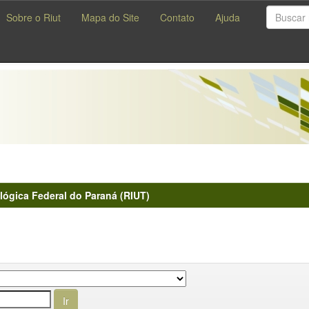
Sobre o Riut
Mapa do Site
Contato
Ajuda
lógica Federal do Paraná (RIUT)