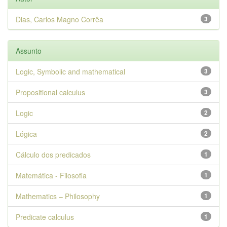
Dias, Carlos Magno Corrêa
3
Assunto
Logic, Symbolic and mathematical
3
Propositional calculus
3
Logic
2
Lógica
2
Cálculo dos predicados
1
Matemática - Filosofia
1
Mathematics – Philosophy
1
Predicate calculus
1