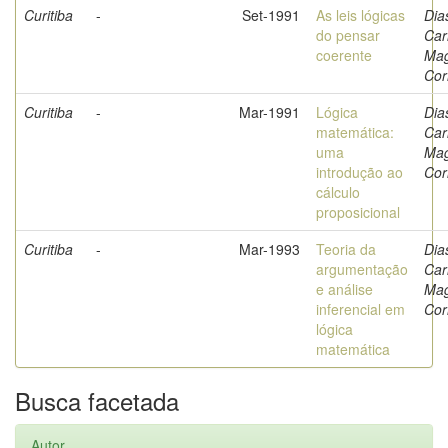
Curitiba
-
Set-1991
As leis lógicas
Dia
do pensar
Car
coerente
Ma
Cor
Curitiba
-
Mar-1991
Lógica
Dia
matemática:
Car
uma
Ma
introdução ao
Cor
cálculo
proposicional
Curitiba
-
Mar-1993
Teoria da
Dia
argumentação
Car
e análise
Ma
inferencial em
Cor
lógica
matemática
Busca facetada
Autor