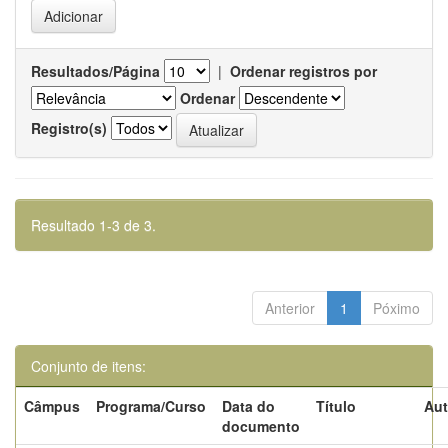
Resultados/Página
|
Ordenar registros por
Ordenar
Registro(s)
Resultado 1-3 de 3.
Anterior
1
Póximo
Conjunto de itens:
Câmpus
Programa/Curso
Data do
Título
Aut
documento