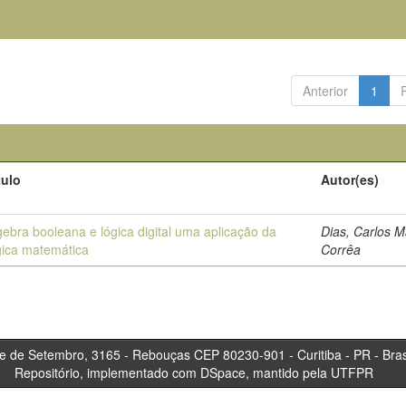
Anterior
1
tulo
Autor(es)
gebra booleana e lógica digital uma aplicação da
Dias, Carlos 
gica matemática
Corrêa
tembro, 3165 - Rebouças CEP 80230-901 - Curitiba 
Repositório, implementado com DSpace, mantido pela UTFPR