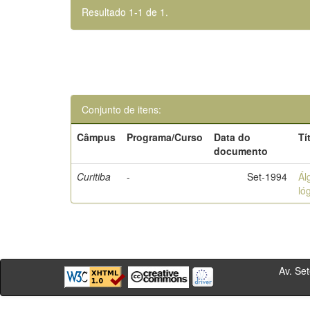
Resultado 1-1 de 1.
Conjunto de itens:
Câmpus
Programa/Curso
Data do
Tí
documento
Curitiba
-
Set-1994
Ál
ló
Av. Sete de Se