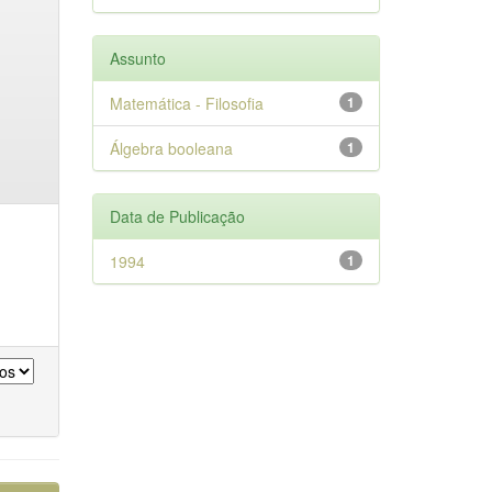
Assunto
Matemática - Filosofia
1
Álgebra booleana
1
Data de Publicação
1994
1