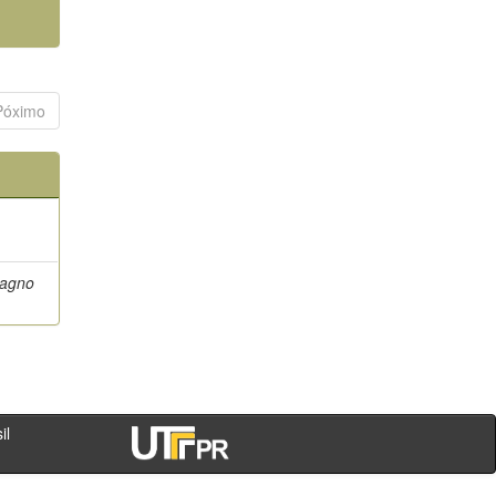
Póximo
Magno
- PR - Brasil