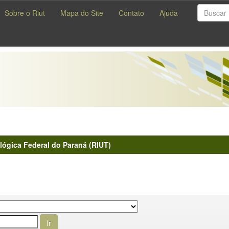
Sobre o Riut
Mapa do Site
Contato
Ajuda
lógica Federal do Paraná (RIUT)