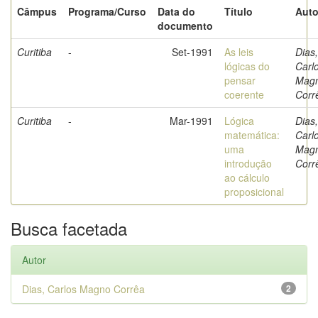
Câmpus
Programa/Curso
Data do
Título
Auto
documento
Curitiba
-
Set-1991
As leis
Dias,
lógicas do
Carl
pensar
Mag
coerente
Corr
Curitiba
-
Mar-1991
Lógica
Dias,
matemática:
Carl
uma
Mag
introdução
Corr
ao cálculo
proposicional
Busca facetada
Autor
Dias, Carlos Magno Corrêa
2