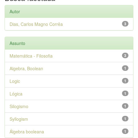
Autor
Dias, Carlos Magno Corrêa
3
Assunto
Matemática - Filosofia
3
Algebra, Boolean
1
Logic
1
Lógica
1
Silogismo
1
Syllogism
1
Álgebra booleana
1