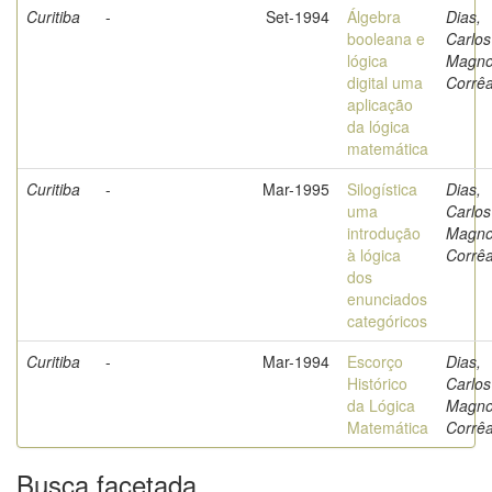
Curitiba
-
Set-1994
Álgebra
Dias,
booleana e
Carlos
lógica
Magn
digital uma
Corrê
aplicação
da lógica
matemática
Curitiba
-
Mar-1995
Silogística
Dias,
uma
Carlos
introdução
Magn
à lógica
Corrê
dos
enunciados
categóricos
Curitiba
-
Mar-1994
Escorço
Dias,
Histórico
Carlos
da Lógica
Magn
Matemática
Corrê
Busca facetada