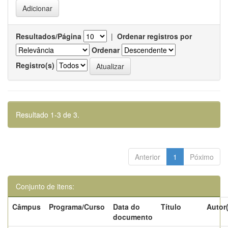
Resultados/Página
|
Ordenar registros por
Ordenar
Registro(s)
Resultado 1-3 de 3.
Anterior
1
Póximo
Conjunto de itens:
Câmpus
Programa/Curso
Data do
Título
Autor
documento