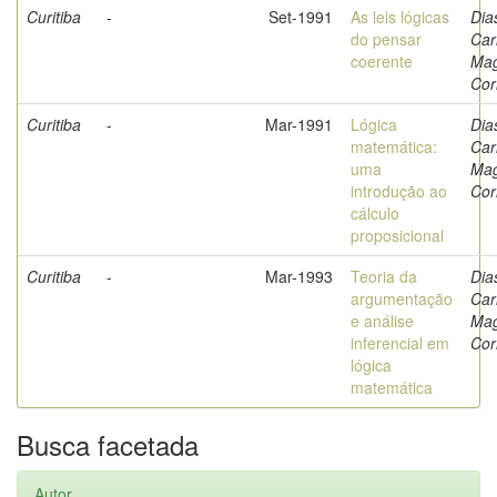
Curitiba
-
Set-1991
As leis lógicas
Dia
do pensar
Car
coerente
Ma
Cor
Curitiba
-
Mar-1991
Lógica
Dia
matemática:
Car
uma
Ma
introdução ao
Cor
cálculo
proposicional
Curitiba
-
Mar-1993
Teoria da
Dia
argumentação
Car
e análise
Ma
inferencial em
Cor
lógica
matemática
Busca facetada
Autor