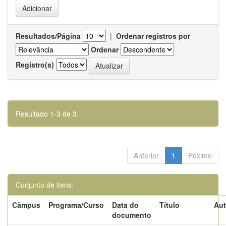
Resultados/Página
|
Ordenar registros por
Ordenar
Registro(s)
Resultado 1-3 de 3.
Anterior
1
Póximo
Conjunto de itens:
Câmpus
Programa/Curso
Data do
Título
Aut
documento