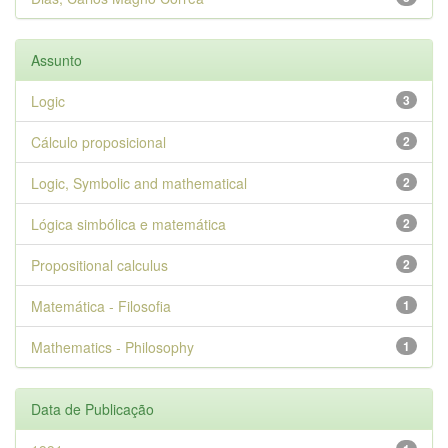
Assunto
Logic
3
Cálculo proposicional
2
Logic, Symbolic and mathematical
2
Lógica simbólica e matemática
2
Propositional calculus
2
Matemática - Filosofia
1
Mathematics - Philosophy
1
Data de Publicação