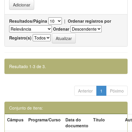
Resultados/Página
|
Ordenar registros por
Ordenar
Registro(s)
Resultado 1-3 de 3.
Anterior
1
Póximo
Conjunto de itens:
Câmpus
Programa/Curso
Data do
Título
Aut
documento