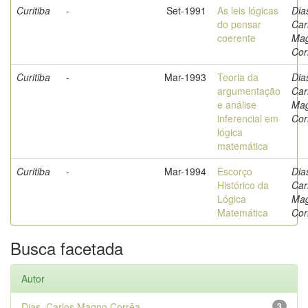
Curitiba
-
Set-1991
As leis lógicas
Dia
do pensar
Car
coerente
Ma
Cor
Curitiba
-
Mar-1993
Teoria da
Dia
argumentação
Car
e análise
Ma
inferencial em
Cor
lógica
matemática
Curitiba
-
Mar-1994
Escorço
Dia
Histórico da
Car
Lógica
Ma
Matemática
Cor
Busca facetada
Autor
Dias, Carlos Magno Corrêa
3