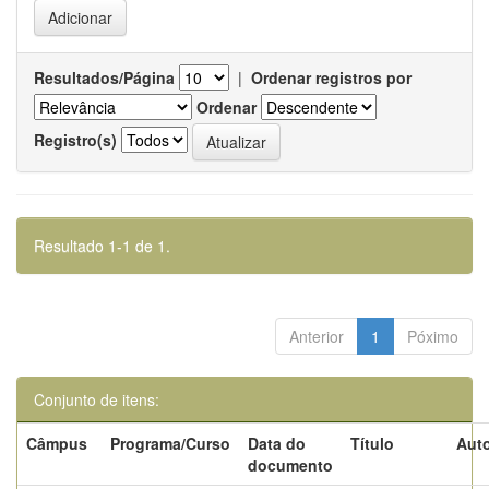
Resultados/Página
|
Ordenar registros por
Ordenar
Registro(s)
Resultado 1-1 de 1.
Anterior
1
Póximo
Conjunto de itens:
Câmpus
Programa/Curso
Data do
Título
Auto
documento