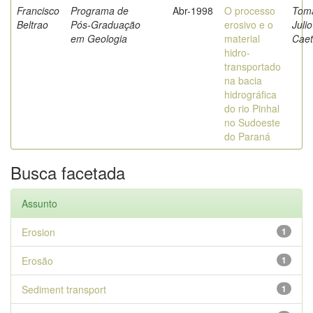
Francisco
Programa de
Abr-1998
O processo
Toma
Beltrao
Pós-Graduação
erosivo e o
Julio
em Geologia
material
Cae
hidro-
transportado
na bacia
hidrográfica
do rio Pinhal
no Sudoeste
do Paraná
Busca facetada
Assunto
Erosion
1
Erosão
1
Sediment transport
1