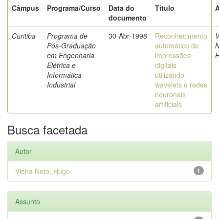
Câmpus
Programa/Curso
Data do
Título
A
documento
Curitiba
Programa de
30-Abr-1998
Reconhecimento
V
Pós-Graduação
automático de
N
em Engenharia
impressões
Elétrica e
digitais
Informática
utilizando
Industrial
wavelets e redes
neuronais
artificiais
Busca facetada
Autor
Vieira Neto, Hugo
1
Assunto