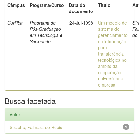
Câmpus
Programa/Curso
Data do
Título
Au
documento
Curitiba
Programa de
24-Jul-1998
Um modelo de
Str
Pós-Graduação
sistema de
Fa
em Tecnologia e
gerenciamento
do 
Sociedade
da informação
para
transferência
tecnológica no
âmbito da
cooperação
universidade -
empresa
Busca facetada
Autor
Strauhs, Faimara do Rocio
1