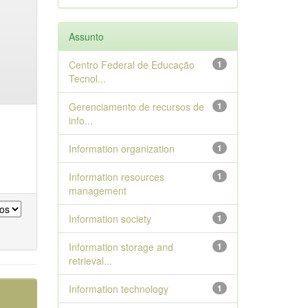
Assunto
Centro Federal de Educação
1
Tecnol...
Gerenciamento de recursos de
1
info...
Information organization
1
Information resources
1
management
Information society
1
Information storage and
1
retrieval...
Information technology
1