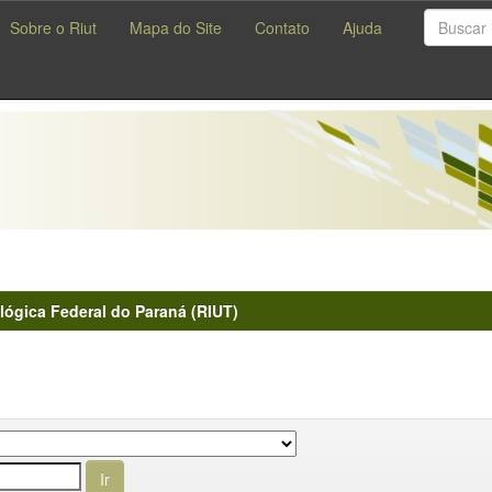
Sobre o Riut
Mapa do Site
Contato
Ajuda
lógica Federal do Paraná (RIUT)