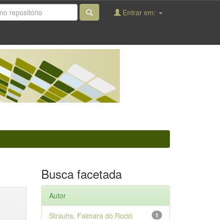
Entrar em:
Busca facetada
Autor
Strauhs, Faimara do Rocio
1