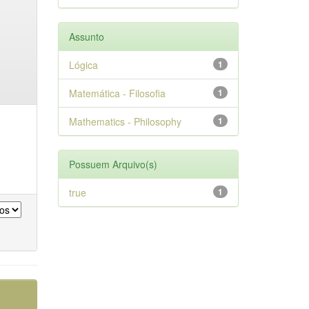
Assunto
Lógica
1
Matemática - Filosofia
1
Mathematics - Philosophy
1
Possuem Arquivo(s)
true
1