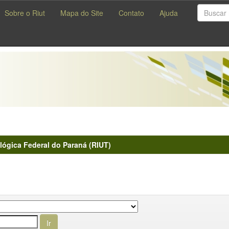
Sobre o Riut
Mapa do Site
Contato
Ajuda
lógica Federal do Paraná (RIUT)