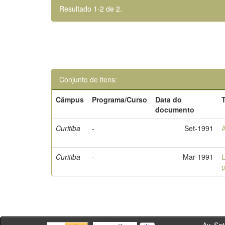
Resultado 1-2 de 2.
Conjunto de itens:
Câmpus
Programa/Curso
Data do
T
documento
Curitiba
-
Set-1991
A
Curitiba
-
Mar-1991
L
p