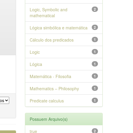
Logic, Symbolic and
2
mathematical
Lógica simbólica e matemática
2
Cálculo dos predicados
1
Logic
1
Lógica
1
Matemática - Filosofia
1
Mathematics – Philosophy
1
Predicate calculus
1
Possuem Arquivo(s)
true
2