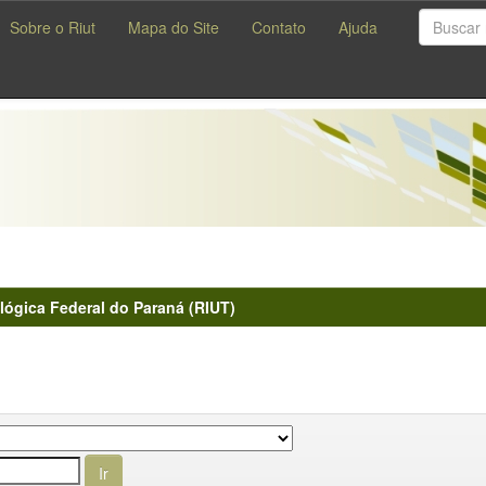
Sobre o Riut
Mapa do Site
Contato
Ajuda
lógica Federal do Paraná (RIUT)