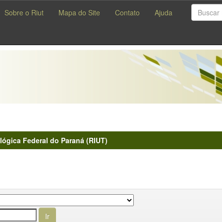
Sobre o Riut
Mapa do Site
Contato
Ajuda
lógica Federal do Paraná (RIUT)