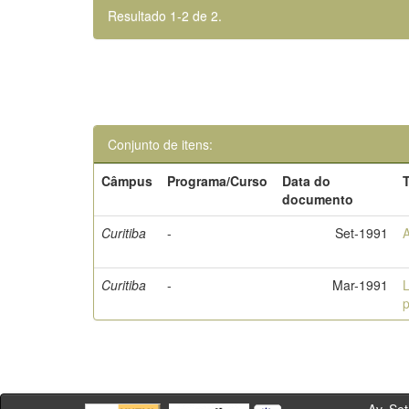
Resultado 1-2 de 2.
Conjunto de itens:
Câmpus
Programa/Curso
Data do
T
documento
Curitiba
-
Set-1991
A
Curitiba
-
Mar-1991
L
p