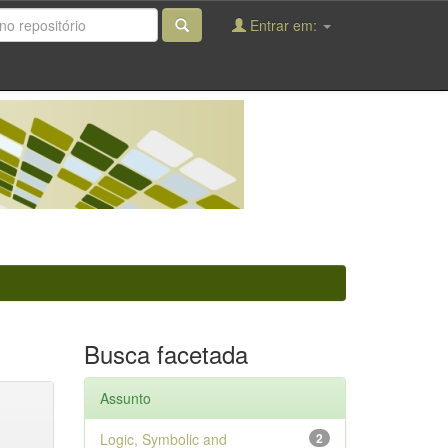
Entrar em:
Busca facetada
Assunto
Logic, Symbolic and
2