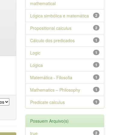
mathematical
Lógica simbólica e matemática
2
Propositional calculus
2
Cálculo dos predicados
1
Logic
1
Lógica
1
Matemática - Filosofia
1
Mathematics – Philosophy
1
Predicate calculus
1
Possuem Arquivo(s)
true
2