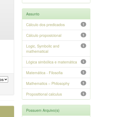
Assunto
Cálculo dos predicados
1
Cálculo proposicional
1
Logic, Symbolic and
1
mathematical
Lógica simbólica e matemática
1
Matemática - Filosofia
1
Mathematics – Philosophy
1
Propositional calculus
1
Possuem Arquivo(s)