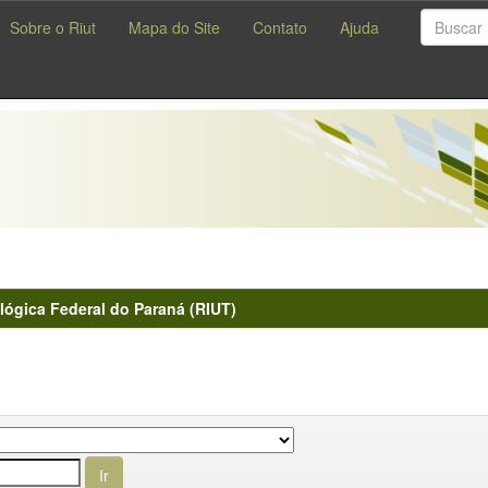
Sobre o Riut
Mapa do Site
Contato
Ajuda
lógica Federal do Paraná (RIUT)