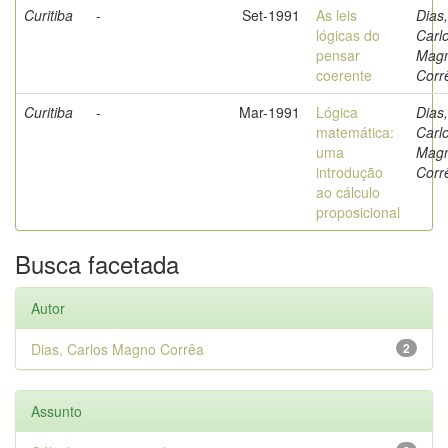
Curitiba
-
Set-1991
As leis
Dias,
lógicas do
Carl
pensar
Mag
coerente
Corr
Curitiba
-
Mar-1991
Lógica
Dias,
matemática:
Carl
uma
Mag
introdução
Corr
ao cálculo
proposicional
Busca facetada
Autor
Dias, Carlos Magno Corrêa
2
Assunto