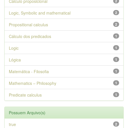
Cálculo proposicional
2
Logic, Symbolic and mathematical
2
Propositional calculus
2
Cálculo dos predicados
1
Logic
1
Lógica
1
Matemática - Filosofia
1
Mathematics – Philosophy
1
Predicate calculus
1
Possuem Arquivo(s)
true
2