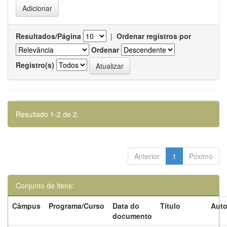
Resultados/Página
|
Ordenar registros por
Ordenar
Registro(s)
Resultado 1-2 de 2.
Anterior
1
Póximo
Conjunto de itens:
Câmpus
Programa/Curso
Data do
Título
Auto
documento