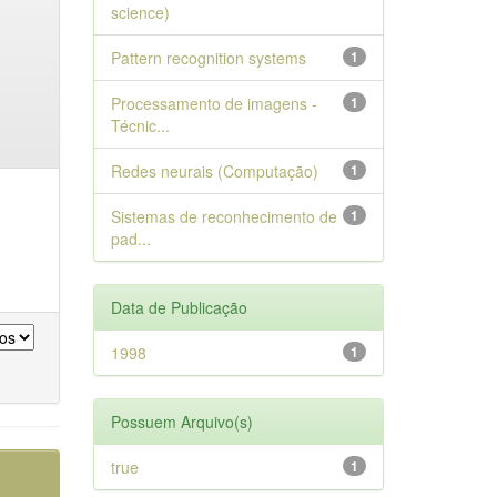
science)
Pattern recognition systems
1
Processamento de imagens -
1
Técnic...
Redes neurais (Computação)
1
Sistemas de reconhecimento de
1
pad...
Data de Publicação
1998
1
Possuem Arquivo(s)
true
1