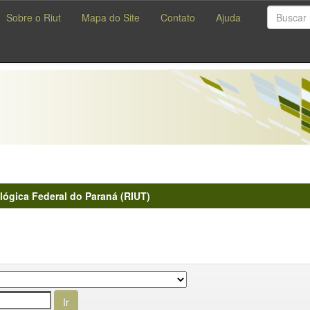
Sobre o Riut
Mapa do Site
Contato
Ajuda
lógica Federal do Paraná (RIUT)