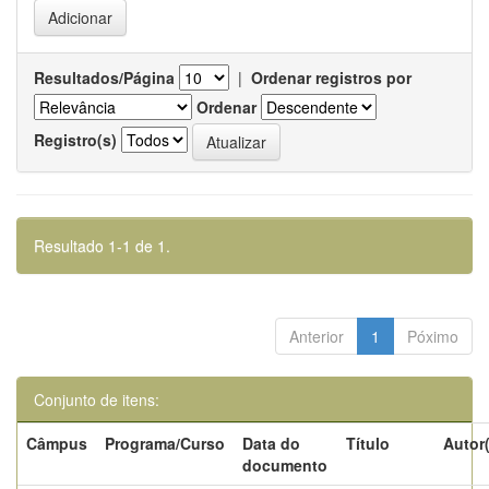
Resultados/Página
|
Ordenar registros por
Ordenar
Registro(s)
Resultado 1-1 de 1.
Anterior
1
Póximo
Conjunto de itens:
Câmpus
Programa/Curso
Data do
Título
Autor
documento