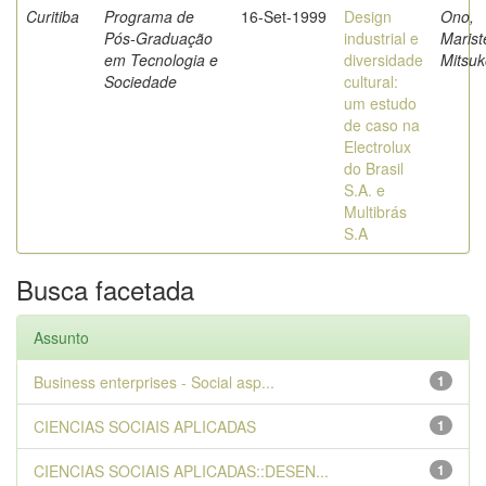
Curitiba
Programa de
16-Set-1999
Design
Ono,
Pós-Graduação
industrial e
Marist
em Tecnologia e
diversidade
Mitsuk
Sociedade
cultural:
um estudo
de caso na
Electrolux
do Brasil
S.A. e
Multibrás
S.A
Busca facetada
Assunto
Business enterprises - Social asp...
1
CIENCIAS SOCIAIS APLICADAS
1
CIENCIAS SOCIAIS APLICADAS::DESEN...
1