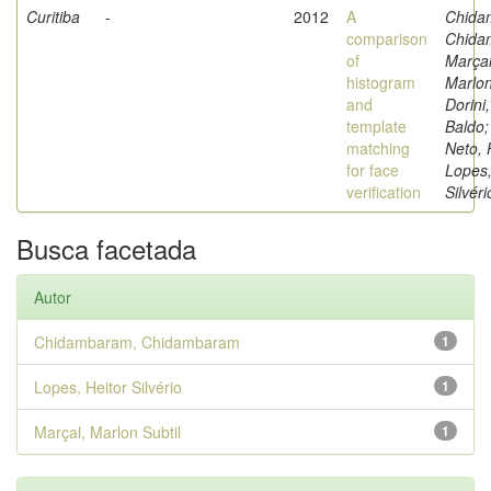
Curitiba
-
2012
A
Chida
comparison
Chida
of
Marçal
histogram
Marlon
and
Dorini
template
Baldo;
matching
Neto, 
for face
Lopes,
verification
Silvéri
Busca facetada
Autor
Chidambaram, Chidambaram
1
Lopes, Heitor Silvério
1
Marçal, Marlon Subtil
1