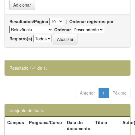
Resultados/Página
|
Ordenar registros por
Ordenar
Registro(s)
Resultado 1-1 de 1.
Anterior
1
Póximo
Conjunto de itens:
Câmpus
Programa/Curso
Data do
Título
Autor
documento