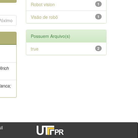
Robot vision
1
Visão de robô
1
Póximo
Possuem Arquivo(s)
true
2
lrich
ianca;
- PR - Brasil