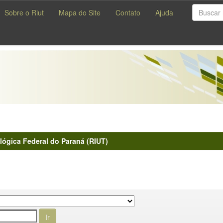
Sobre o Riut
Mapa do Site
Contato
Ajuda
lógica Federal do Paraná (RIUT)