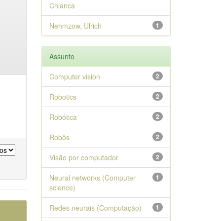
Chianca
Nehmzow, Ulrich
1
Assunto
Computer vision
2
Robotics
2
Robótica
2
Robôs
2
Visão por computador
2
Neural networks (Computer
1
science)
Redes neurais (Computação)
1