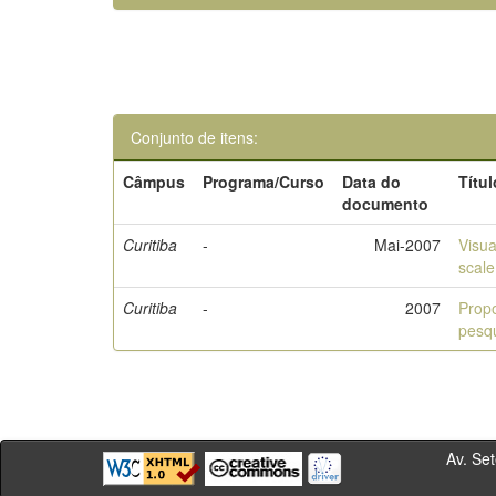
Conjunto de itens:
Câmpus
Programa/Curso
Data do
Títul
documento
Curitiba
-
Mai-2007
Visua
scale
Curitiba
-
2007
Prop
pesqu
Av. Sete de Se