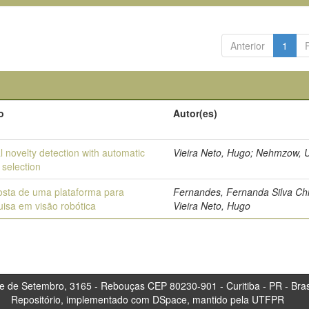
Anterior
1
o
Autor(es)
l novelty detection with automatic
Vieira Neto, Hugo; Nehmzow, U
 selection
osta de uma plataforma para
Fernandes, Fernanda Silva Ch
isa em visão robótica
Vieira Neto, Hugo
tembro, 3165 - Rebouças CEP 80230-901 - Curitiba 
Repositório, implementado com DSpace, mantido pela UTFPR