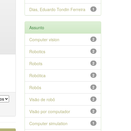
Dias, Eduardo Tondin Ferreira
1
Assunto
Computer vision
2
Robotics
2
Robots
2
Robótica
2
Robôs
2
Visão de robô
2
Visão por computador
2
Computer simulation
1