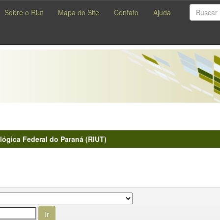
Sobre o Riut
Mapa do Site
Contato
Ajuda
lógica Federal do Paraná (RIUT)