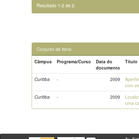
Resultado 1-2 de 2.
Conjunto de itens:
Câmpus
Programa/Curso
Data do
Título
documento
Curitiba
-
2009
Aperfe
com vi
Curitiba
-
2009
Localiz
uma ca