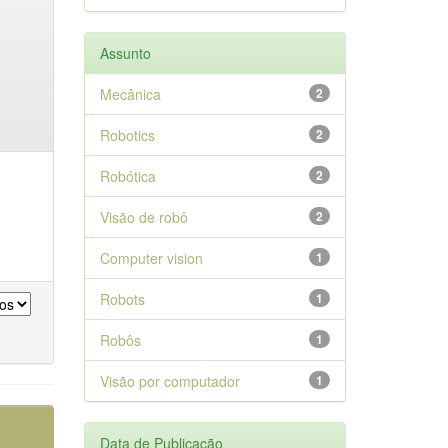
Assunto
Mecânica
2
Robotics
2
Robótica
2
Visão de robô
2
Computer vision
1
Robots
1
Robôs
1
Visão por computador
1
Data de Publicação