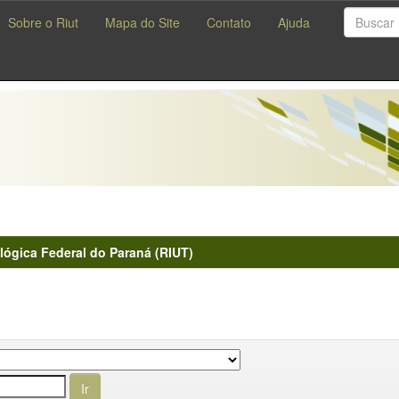
Sobre o Riut
Mapa do Site
Contato
Ajuda
lógica Federal do Paraná (RIUT)