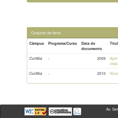
Conjunto de itens:
Câmpus
Programa/Curso
Data do
Títu
documento
Curitiba
-
2009
Aper
visã
Curitiba
-
2010
Nova
Av. Sete de Se