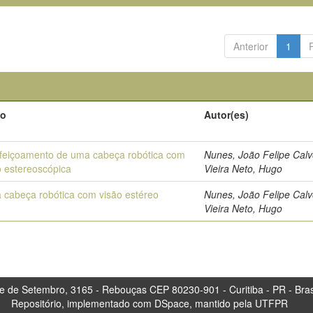
Anterior
1
lo
Autor(es)
feiçoamento de uma cabeça robótica com
Nunes, João Felipe Calv
o estereoscópica
Vieira Neto, Hugo
 cabeça robótica com visão estéreo
Nunes, João Felipe Calv
Vieira Neto, Hugo
tembro, 3165 - Rebouças CEP 80230-901 - Curitiba 
Repositório, implementado com DSpace, mantido pela UTFPR