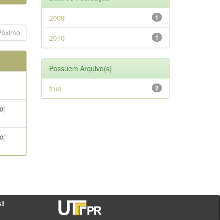
2009
1
Póximo
2010
1
Possuem Arquivo(s)
true
2
o;
o;
- PR - Brasil