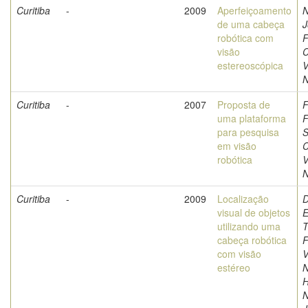
Curitiba
-
2009
Aperfeiçoamento
N
de uma cabeça
J
robótica com
F
visão
C
estereoscópica
V
N
Curitiba
-
2007
Proposta de
F
uma plataforma
F
para pesquisa
S
em visão
C
robótica
V
N
Curitiba
-
2009
Localização
D
visual de objetos
E
utilizando uma
T
cabeça robótica
F
com visão
V
estéreo
N
H
N