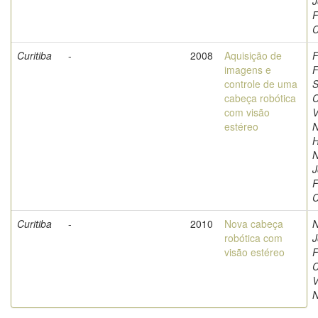
J
F
C
Curitiba
-
2008
Aquisição de
F
imagens e
F
controle de uma
S
cabeça robótica
C
com visão
V
estéreo
N
H
N
J
F
C
Curitiba
-
2010
Nova cabeça
N
robótica com
J
visão estéreo
F
C
V
N