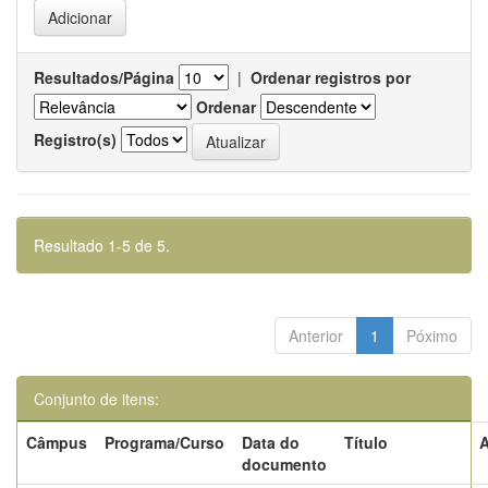
Resultados/Página
|
Ordenar registros por
Ordenar
Registro(s)
Resultado 1-5 de 5.
Anterior
1
Póximo
Conjunto de itens:
Câmpus
Programa/Curso
Data do
Título
A
documento