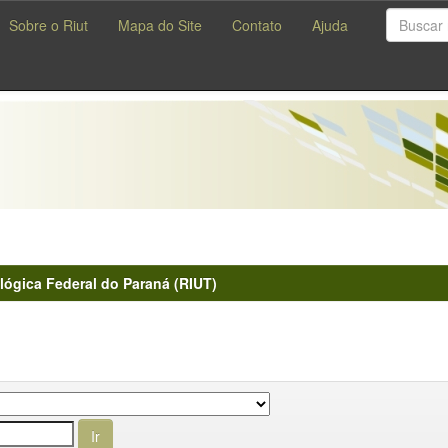
Sobre o Riut
Mapa do Site
Contato
Ajuda
lógica Federal do Paraná (RIUT)