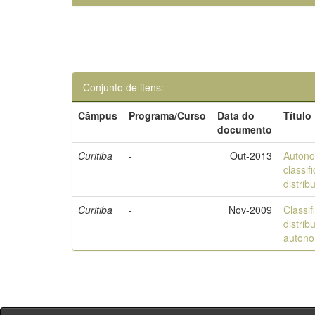
Conjunto de itens:
Câmpus
Programa/Curso
Data do
Título
documento
Curitiba
-
Out-2013
Autono
classif
distrib
Curitiba
-
Nov-2009
Classif
distrib
autono