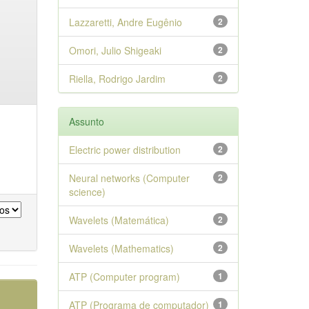
Lazzaretti, Andre Eugênio
2
Omori, Julio Shigeaki
2
Riella, Rodrigo Jardim
2
Assunto
Electric power distribution
2
Neural networks (Computer
2
science)
Wavelets (Matemática)
2
Wavelets (Mathematics)
2
ATP (Computer program)
1
ATP (Programa de computador)
1