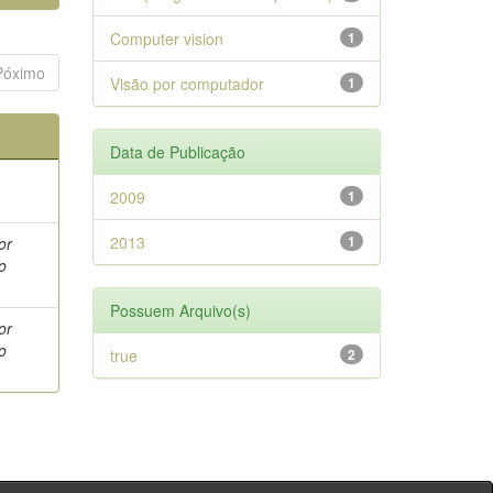
Computer vision
1
Póximo
Visão por computador
1
Data de Publicação
2009
1
2013
1
or
o
Possuem Arquivo(s)
or
o
true
2