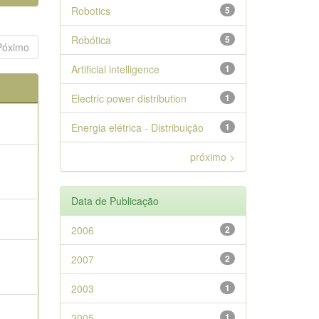
Robotics
5
Robótica
5
Póximo
Artificial intelligence
1
Electric power distribution
1
Energia elétrica - Distribuição
1
próximo >
Data de Publicação
2006
2
2007
2
2003
1
2005
1