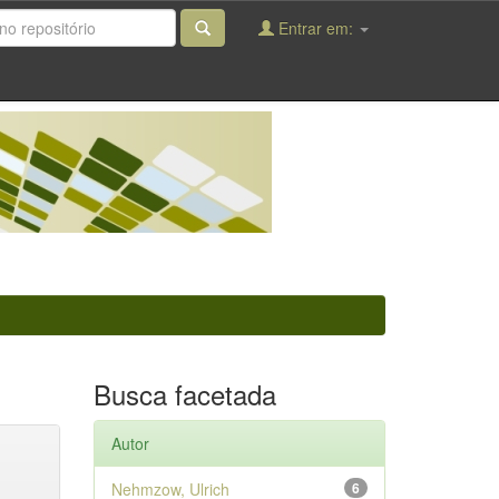
Entrar em:
Busca facetada
Autor
Nehmzow, Ulrich
6