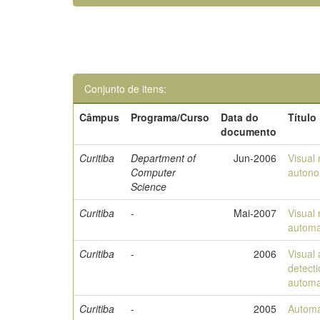
Conjunto de itens:
Câmpus
Programa/Curso
Data do
Título
documento
Curitiba
Department of
Jun-2006
Visual 
Computer
autono
Science
Curitiba
-
Mai-2007
Visual 
automat
Curitiba
-
2006
Visual 
detect
automat
Curitiba
-
2005
Automa