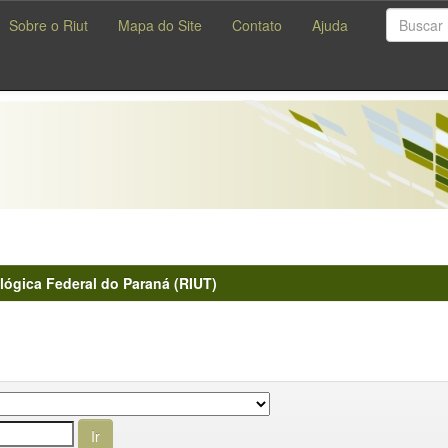
Sobre o Riut
Mapa do Site
Contato
Ajuda
lógica Federal do Paraná (RIUT)