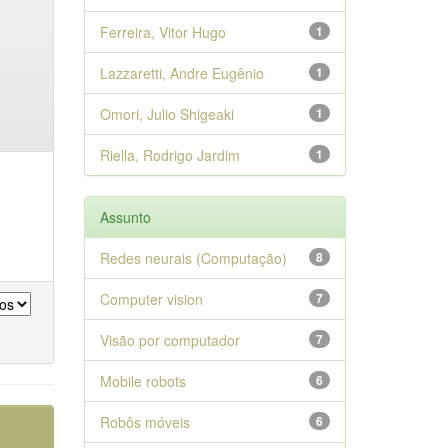
Ferreira, Vitor Hugo
1
Lazzaretti, Andre Eugênio
1
Omori, Julio Shigeaki
1
Riella, Rodrigo Jardim
1
Assunto
Redes neurais (Computação)
8
Computer vision
7
Visão por computador
7
Mobile robots
6
Robôs móveis
6