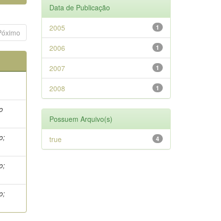
Data de Publicação
2005
1
Póximo
2006
1
2007
1
2008
1
o
Possuem Arquivo(s)
o;
true
4
h
o;
h
o;
h