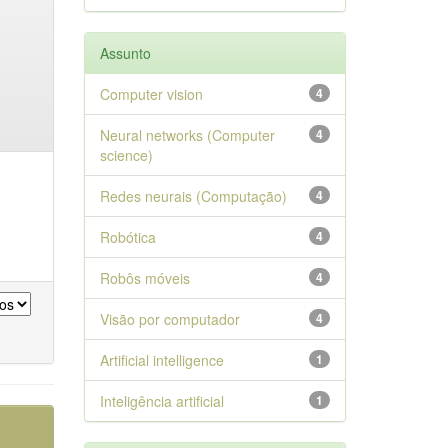
Assunto
Computer vision
4
Neural networks (Computer
4
science)
Redes neurais (Computação)
4
Robótica
4
Robôs móveis
4
Visão por computador
4
Artificial intelligence
1
Inteligência artificial
1