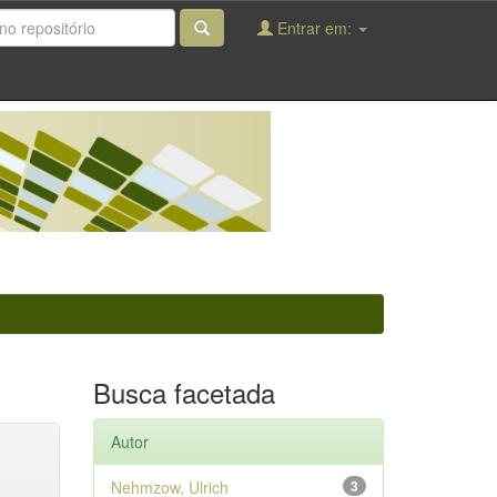
Entrar em:
Busca facetada
Autor
Nehmzow, Ulrich
3