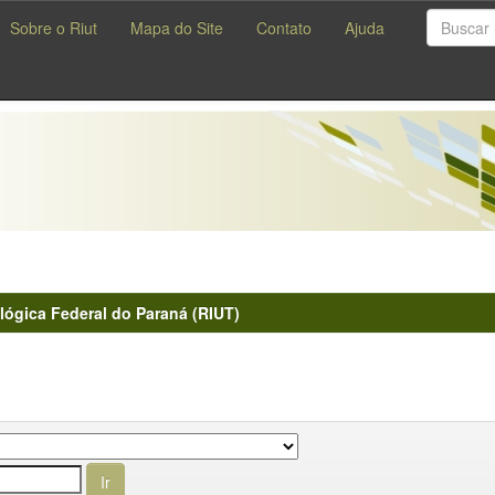
Sobre o Riut
Mapa do Site
Contato
Ajuda
lógica Federal do Paraná (RIUT)