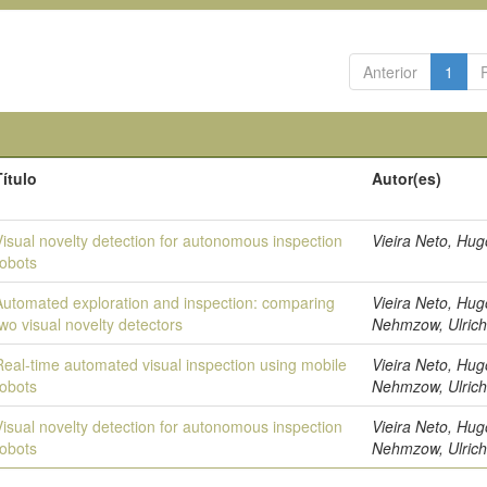
Anterior
1
Título
Autor(es)
Visual novelty detection for autonomous inspection
Vieira Neto, Hug
robots
Automated exploration and inspection: comparing
Vieira Neto, Hug
two visual novelty detectors
Nehmzow, Ulric
Real-time automated visual inspection using mobile
Vieira Neto, Hug
robots
Nehmzow, Ulric
Visual novelty detection for autonomous inspection
Vieira Neto, Hug
robots
Nehmzow, Ulric