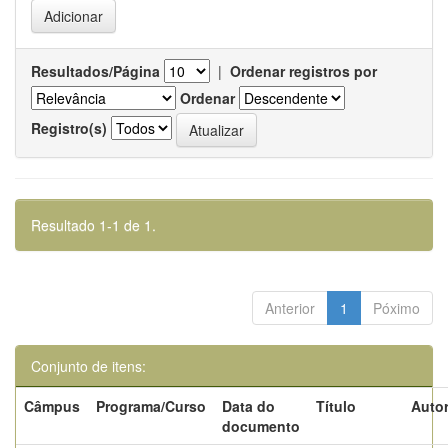
Resultados/Página
|
Ordenar registros por
Ordenar
Registro(s)
Resultado 1-1 de 1.
Anterior
1
Póximo
Conjunto de itens:
Câmpus
Programa/Curso
Data do
Título
Autor
documento