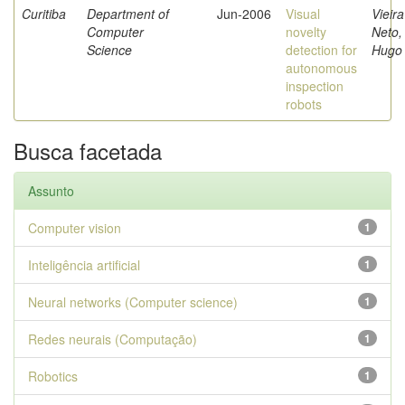
Curitiba
Department of
Jun-2006
Visual
Vieira
Computer
novelty
Neto,
Science
detection for
Hugo
autonomous
inspection
robots
Busca facetada
Assunto
Computer vision
1
Inteligência artificial
1
Neural networks (Computer science)
1
Redes neurais (Computação)
1
Robotics
1